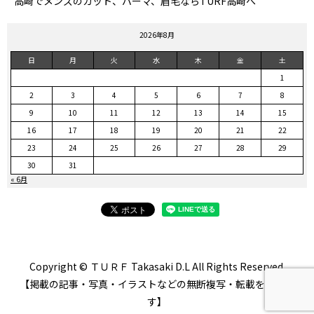
高崎でメンズのカット、パーマ、眉毛ならTURF高崎へ
2026年8月
日
月
火
水
木
金
土
1
2
3
4
5
6
7
8
9
10
11
12
13
14
15
16
17
18
19
20
21
22
23
24
25
26
27
28
29
30
31
« 6月
Copyright © ＴＵＲＦ Takasaki D.L All Rights Reserved.
【掲載の記事・写真・イラストなどの無断複写・転載を禁じま
す】