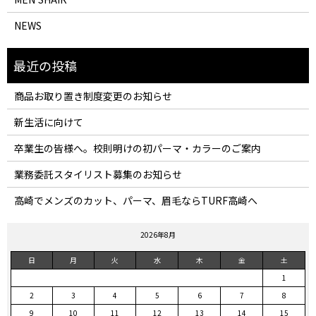
NEWS
商品お取り置き制度変更のお知らせ
新生活に向けて
卒業生の皆様へ。校則明けの初パーマ・カラーのご案内
業務委託スタイリスト募集のお知らせ
高崎でメンズのカット、パーマ、眉毛ならTURF高崎へ
2026年8月
日
月
火
水
木
金
土
1
2
3
4
5
6
7
8
9
10
11
12
13
14
15